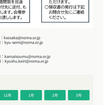
osaka@noma.or.jp
yu-semi@noma.or.jp
nsaisoumu@noma.or.jp
ushu.keiri@noma.or.jp
12月
1月
2月
3月