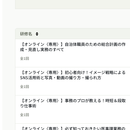
研修名
Sort table by 研修名 in descending order
【オンライン〈専用〉】自治体職員のための総合計画の作
成・見直し実務のすべて
全1回
【オンライン〈専用〉】初心者向け！イメージ戦略による
SNS活用術と写真・動画の撮り方・撮られ方
全1回
【オンライン〈専用〉】事務のプロが教える！時短＆段取
り仕事術
全1回
【オンライン〈専用〉】必ず知っておきたい医事課業務の