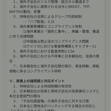
１．海外子会社のリスク管理…設立から撤退まで
２．海外子会社に適用される法令とBREXIT、TPP、
NAFTAの動向、影響
３．持株会社の活用によるグループ内部統制
…「ハブ監査」とは
４．海外事業再構築とコンプライアンス体制
⑴海外事業の「選択と集中」、再編・整理、撤退
に伴う法律問題
⑵中国独占禁止法のコンプライアンス問題
⑶アメリカにおける事業再構築とチャプター11
５．海外子会社における監査体制とCSA
６．海外子会社における不祥事と日本親会社、役員の責
任
７．日本親会社と海外子会社間の取引、資金移動、移転
価格に係るコンプライアンス体制
Ⅴ．実務上の諸問題と対応ポイント
１．持株会社による地域統轄の有効性
２．日本親会社の役員と現地子会社の役員兼任リスクと
本社主管部門の関与
３．「子会社調査権」の海外子会社に対する行使
４．日本法と現地法がバッティングする場合の対応と
「ハブコンプライアンス体制」