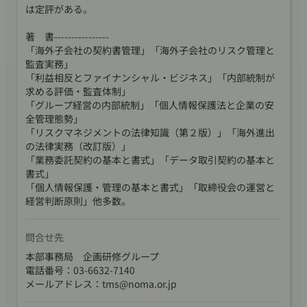
下記URLをご確認くださいますようお願い申しあげます。
は定評がある。
https://www.noma.or.jp/Portals/0/images/news/seminar_Invo
著 書----------------
「海外子会社の契約書管理」「海外子会社のリスク管理と
【お知らせ（行政機関のみなさま）】
監査実務」
「利益相反とファイナンシャル・ビジネス」「内部統制が
求める評価・監査体制」
令和9年度の行政管理講座受講料は、今年度から変更ありません。
「グループ経営の内部統制」「個人情報保護法と企業の安
実施月を記載した年間案内は、8月末を目途にホームページへ掲載
全管理態勢」
「リスクマネジメントの法律知識（第２版）」「海外進出
の法律実務（改訂版）」
「業務委託契約の基本と書式」「データ取引契約の基本と
書式」
「個人情報保護・管理の基本と書式」「取締役会の運営と
経営判断原則」他多数。
問合せ先
本部事務局 企画研修グループ
電話番号：03-6632-7140
メールアドレス：tms@noma.or.jp