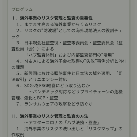
プログラム
Ⅰ．海外事業のリスク管理と監査の重要性
１．ますます高まる海外事業からくるリスク
２．リスクの“防波堤”としての海外現地法人の役割チェ
ック
３．日本親会社監査役・監査等委員会・監査委員会（監
査役員（会））による
「ハブ監査体制」および内部監査部門の“活用”
４．Ｍ＆Ａによる海外子会社取得の“失敗”事例分析とPMI
の課題
５．新興国における贈賄事件と日本法の域外適用、「司
法取引」とリニエンシー対応
６．SDGsをESG経営にどう取り込むか
…パンデミック対応などサプライチェーンの危機
管理、強化とBCP・監査
７．ランサムウェアの攻撃をどう防ぐか
Ⅱ．海外事業のリスク管理と監査の方法
…アフターコロナの「ハブ法務・監査」
１．海外事業のリスクの洗い出しと「リスクマップ」の
作成例