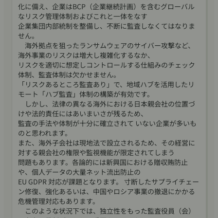
化に備え、企業はBCP（企業継続計画）を含むグローバル
なリスク管理体制およびこれと一体をなす
企業集団内部統制を整備し、不断に監査しなくてはなりま
せん。
海外拠点を狙ったランサムウェアのサイバー攻撃など、
海外事業のリスクは増大し複雑化するなか、
リスクを適切に想定しコントロールする仕組みのチェック
体制、監査体制は欠かせません。
「リスクあるところ監査あり」で、地域ハブを活用したリ
モート「ハブ監査」体制の構築が有効です。
しかし、法律の異なる海外における日本親会社の位置づ
けや法的責任にはあいまいさが残るため、
監査の手法や体制が十分に確立されて いない企業が多いも
のと思われます。
また、海外子会社は現地法で設立されるため、その経営に
対する親会社の権限や監視機能が限定されてしまう
問題もあります。各論的には新興国における贈収賄防止
や、個人データの大量ネット流出防止の
EU GDPR 対応が課題となります。 寸断したサプライチェー
ン修復、強化あるいは、中国やロシア事業の撤退にかかる
危機管理対応もあります。
このような状況下では、独立性をもった監査役員（会）