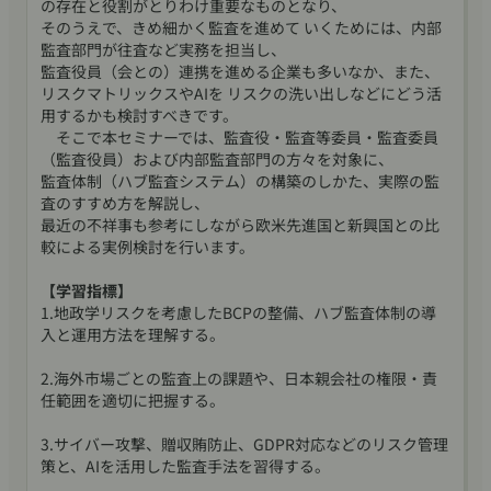
の存在と役割がとりわけ重要なものとなり、
そのうえで、きめ細かく監査を進めて いくためには、内部
監査部門が往査など実務を担当し、
監査役員（会との）連携を進める企業も多いなか、また、
リスクマトリックスやAIを リスクの洗い出しなどにどう活
用するかも検討すべきです。
そこで本セミナーでは、監査役・監査等委員・監査委員
（監査役員）および内部監査部門の方々を対象に、
監査体制（ハブ監査システム）の構築のしかた、実際の監
査のすすめ方を解説し、
最近の不祥事も参考にしながら欧米先進国と新興国との比
較による実例検討を行います。
【学習指標】
1.地政学リスクを考慮したBCPの整備、ハブ監査体制の導
入と運用方法を理解する。
2.海外市場ごとの監査上の課題や、日本親会社の権限・責
任範囲を適切に把握する。
3.サイバー攻撃、贈収賄防止、GDPR対応などのリスク管理
策と、AIを活用した監査手法を習得する。