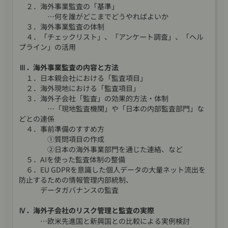
２．海外事業監査の「基準」
…何を誰がどこまでどうやればよいか
３．海外事業監査の体制
４．「チェックリスト」、「アンケート調査」、「ヘル
プライン」の活用
Ⅲ．海外事業監査の内容と方法
１．日本親会社における「監査項目」
２．海外現地における「監査項目」
３．海外子会社「監査」の効果的方法・体制
…「現地監査機関」や「日本の内部監査部門」な
どとの連係
４．事前準備のすすめ方
①質問項目の作成
②日本の海外事業部門を通じた連絡、など
５．AIを使った監査体制の整備
６．EU GDPRを意識した個人データの大量ネット流出を
防止するための情報管理内部統制、
データガバナンスの監査
Ⅳ．海外子会社のリスク管理と監査の実際
…欧米先進国と新興国との比較による実例検討