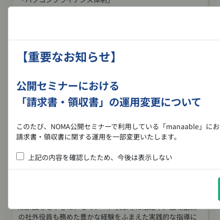
５．海外子会社と日本親会社間の決裁権限分配
６．海外子会社とのＥ・メールによるコミュニケーショ
ンとディスカバリー対応
Ⅵ．質疑応答
【重要なお知らせ】
○長谷川俊明先生著書「海外子会社のリスク管理と監査実
務（最新版）」を教材として配布いたします。
公開セミナーにおける
※最新の動向・情報を織り込むため、内容を一部変更させ
「請求書・領収書」の運用変更について
ていただく場合がございます。
このたび、NOMA公開セミナーで利用している「manaable」に
講師
請求書・領収書に関する運用を一部変更いたします。
長谷川俊明法律事務所長 弁護士 長谷川 俊明 氏
～～～～～～～～～～
上記の内容を確認したため、今後は表示しない
2026年8月3日（月）から、 請求書は講座終了後にダウンロー
1973年早稲田大学法学部卒、及びワシントン大学ロースク
ール法学修士課程修了。ニューヨーク、ロンドンの弁護士
※2026年8月2日（日）までにダウンロードいただいた請求書で
事務所勤務を経て現職。元司法試験考査委員（商法）。
～～～～～～～～～～
渉外弁護士として企業法務全般、リスクマネジメント、国
際訴訟等を中心に、セミナー、執筆等に活躍中。上場企業
詳細につきましては、
の社外役員も務めた豊かな経験をふまえた実践的な指導に